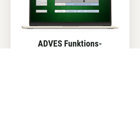
ADVES Funktions-
Framework
Unser Funktions-Framework basierend
auf CODESYS 3.5 ermöglicht durch die
modulare Archtiektur erlaubt eine
schnelle Anpassung an
Maschinenfunktionen und Regelkreise.
WEITER